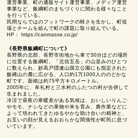
運営事業、町の通販サイト運営事業、メディア運営
事業など、飯綱町のまちづくりに関わる様々なこと
を行っている。
民間ならではのフットワークの軽さを生かし、町役
場とチームを組んで町の課題に取り組んでいる。
HP： https://canmasse.co.jp/
《長野県飯綱町について》
長野県の北部、長野市街地から車で30分ほどの場所
に位置する飯綱町。「北信五岳」の山並みのひとつ
に数えられ、妙高戸隠連山国立公園にも指定された
飯縄山の麓に広がる、人口約1万1000人ののどかな
町です。面積は約75平方キロメートル。
2005年に、牟礼村と三水村のふたつの村が合併して
生まれました。
冷涼で昼夜の寒暖差がある気候は、おいしいりんご
やモモ、ナシなどの果物や米を育み、農作業などに
よって培われてきたゆるやかな助け合いの精神と、
お互いの顔が見えるおおらかな関係性が町民に息づ
いています。