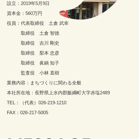
設立：
2019年5月9日
資本金：
560万円
役員：
代表取締役 土倉 武幸
取締役 土倉 智徳
取締役 吉川 剛史
取締役 梨本 忠彦
取締役 眞鍋 知子
監査役 小林 直樹
業務内容：
まちづくりに関わる全般
本社所在地：
長野県上水内郡飯綱町大字赤塩2489
TEL：
（代表）026-219-1210
FAX：
026-217-5005