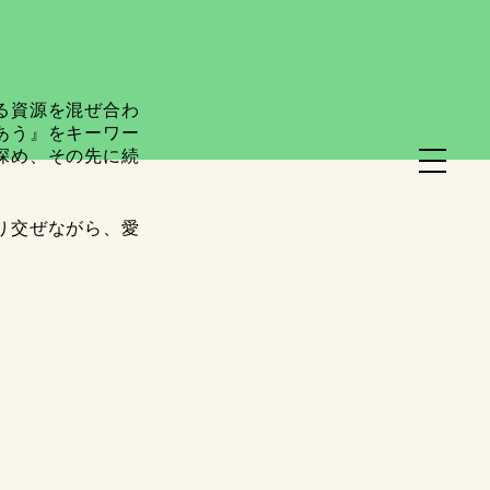
る資源を混ぜ合わ
あう』をキーワー
深め、その先に続
り交ぜながら、愛