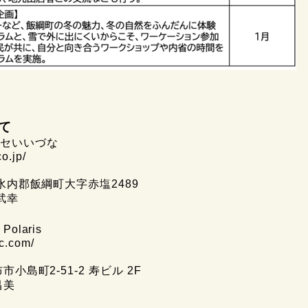
て
セいいづな
o.jp/
水内郡飯綱町大字赤塩2489
武幸
laris
pc.com/
小島町2-51-2 寿ビル 2F
昌美